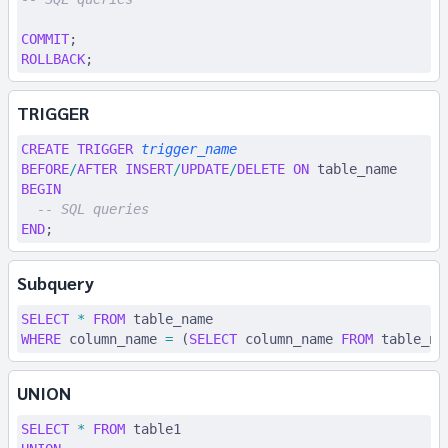
COMMIT
;
ROLLBACK
;
TRIGGER
CREATE
 TRIGGER
 trigger_name
BEFORE
/
AFTER
 INSERT
/
UPDATE
/
DELETE
 ON
 table_name
BEGIN
  -- SQL queries
END
;
Subquery
SELECT
 *
 FROM
 table_name
WHERE
 column_name 
=
 (
SELECT
 column_name 
FROM
 table_na
UNION
SELECT
 *
 FROM
 table1