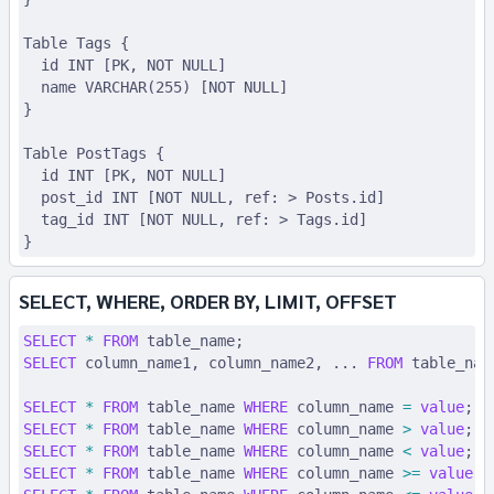
Table Tags {
  id INT [PK, NOT NULL]
  name VARCHAR(255) [NOT NULL]
}
Table PostTags {
  id INT [PK, NOT NULL]
  post_id INT [NOT NULL, ref: > Posts.id]
  tag_id INT [NOT NULL, ref: > Tags.id]
}
SELECT, WHERE, ORDER BY, LIMIT, OFFSET
SELECT
 *
 FROM
 table_name;
SELECT
 column_name1, column_name2, ... 
FROM
 table_nam
SELECT
 *
 FROM
 table_name 
WHERE
 column_name 
=
 value
;
SELECT
 *
 FROM
 table_name 
WHERE
 column_name 
>
 value
;
SELECT
 *
 FROM
 table_name 
WHERE
 column_name 
<
 value
;
SELECT
 *
 FROM
 table_name 
WHERE
 column_name 
>=
 value
;