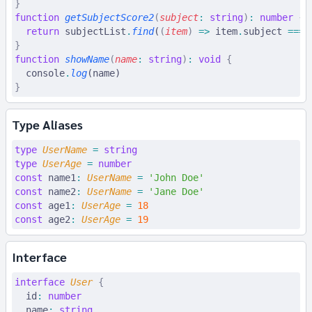
}
function
 getSubjectScore2
(
subject
:
 string
)
:
 number
 {
  return
 subjectList
.
find
(
(
item
)
 =>
 item
.
subject 
===
 
}
function
 showName
(
name
:
 string
)
:
 void
 {
  console
.
log
(name)
}
Type Aliases
type
 UserName
 =
 string
type
 UserAge
 =
 number
const
 name1
:
 UserName
 =
 'John Doe'
const
 name2
:
 UserName
 =
 'Jane Doe'
const
 age1
:
 UserAge
 =
 18
const
 age2
:
 UserAge
 =
 19
Interface
interface
 User
 {
  id
:
 number
  name
:
 string