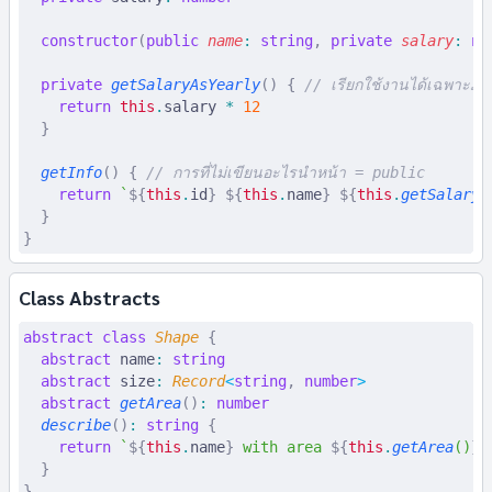
  constructor
(
public
 name
:
 string
,
 private
 salary
:
 nu
  private
 getSalaryAsYearly
()
 {
 // เรียกใช้งานได้เฉพาะภ
    return
 this
.
salary 
*
 12
  }
  getInfo
()
 {
 // การที่ไม่เขียนอะไรนำหน้า = public
    return
 `
${
this
.
id
}
 ${
this
.
name
}
 ${
this
.
getSalaryA
  }
}
Class Abstracts
abstract
 class
 Shape
 {
  abstract
 name
:
 string
  abstract
 size
:
 Record
<
string
,
 number
>
  abstract
 getArea
()
:
 number
  describe
()
:
 string
 {
    return
 `
${
this
.
name
}
 with area 
${
this
.
getArea
()
}
 
  }
}