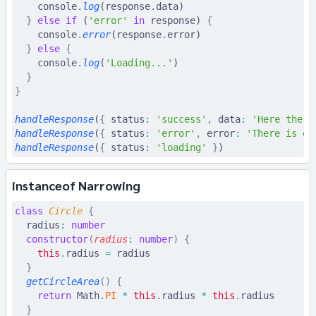
    console
.
log
(response
.
data)
  }
 else
 if
 (
'error'
 in
 response) 
{
    console
.
error
(response
.
error)
  }
 else
 {
    console
.
log
(
'Loading...'
)
  }
}
handleResponse
(
{
 status
:
 'success'
,
 data
:
 'Here the d
handleResponse
(
{
 status
:
 'error'
,
 error
:
 'There is er
handleResponse
(
{
 status
:
 'loading'
 }
)
instanceof Narrowing
class
 Circle
 {
  radius
:
 number
  constructor
(
radius
:
 number
)
 {
    this
.
radius 
=
 radius
  }
  getCircleArea
()
 {
    return
 Math
.
PI
 *
 this
.
radius 
*
 this
.
radius
  }