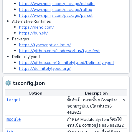
https://www.npmjs.com/package/esbuild
https://www.npmjs.com/package/rollup
https://www.npmjs.com/package/parcel
Alternative Runtimes
https://deno.com/
https://bun.sh/
Packages
https://typescript-eslint.io/
https://github.com/sindresorhus/type-fest
DefinitelyTyped
https://github.com/DefinitelyTyped/DefinitelyTyped
https://definitelytyped.org/
⚙️ tsconfig.json
Option
Description
ตั้งค่าเป้าหมายที่จะ Compiler
target
.js
ออกมารูปแบบใด เช่น
es6
es2023
กำหนด Module System ที่จะใช้
module
งาน เช่น
commonjs
es6
es2022