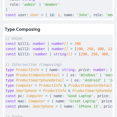
  role
:
 '
admin
'
 |
 '
member
'
}
const
 user
:
 User
 =
 {
 id
:
 1
,
 name
:
 'John'
,
 role
:
 'memb
Type Composing
// Union
const
 bill1
:
 number
 |
 number
[] 
=
 390
const
 bill2
:
 number
 |
 number
[] 
=
 [
290
,
 250
,
 300
,
 1290
const
 bill3
:
 (
number
 |
 string
)[] 
=
 [
290
,
 250
,
 300
,
 '1
// Intersection (Composing)
type
 ProductInfo
 =
 {
 name
:
 string
;
 price
:
 number
;
 }
type
 ProductComputerDetail
 =
 {
 os
:
 '
Windows
'
 |
 '
macOS
type
 ProductSmartphoneDetail
 =
 {
 os
:
 '
Android
'
 |
 '
iOS
type
 Computer
 =
 ProductInfo
 &
 ProductComputerDetail
type
 Smartphone
 =
 ProductInfo
 &
 ProductSmartphoneDeta
const
 pc
:
 Computer
 =
 {
 name
:
 'Good Laptop'
,
 price
:
 29
const
 mac
:
 Computer
 =
 {
 name
:
 'Great Laptop'
,
 price
:
 
const
 phone
:
 Smartphone
 =
 {
 name
:
 'iPhone 13'
,
 price
:
// Tuple