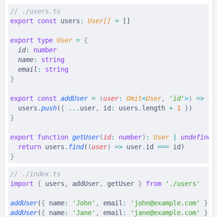
// ./users.ts
export
 const
 users
:
 User
[] 
=
 []
export
 type
 User
 =
 {
  id
:
 number
  name
:
 string
  email
:
 string
}
export
 const
 addUser
 =
 (
user
:
 Omit
<
User
,
 '
id
'
>
)
 =>
 {
  users
.
push
(
{
 ...
user
,
 id
:
 users
.
length
 +
 1
 }
)
}
export
 function
 getUser
(
id
:
 number
)
:
 User
 |
 undefined
  return
 users
.
find
(
(
user
)
 =>
 user
.
id 
===
 id)
}
// ./index.ts
import
 {
 users
,
 addUser
,
 getUser 
}
 from
 './users'
addUser
(
{
 name
:
 'John'
,
 email
:
 '
john@example.com
'
 }
)
addUser
(
{
 name
:
 'Jane'
,
 email
:
 '
jane@example.com
'
 }
)