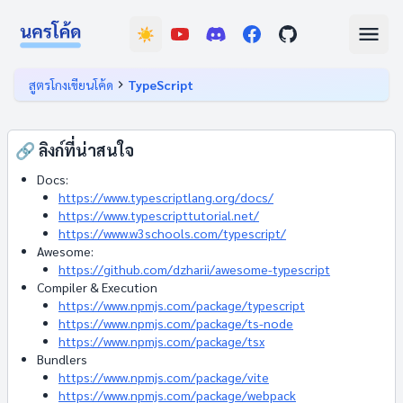
☀️
สูตรโกงเขียนโค้ด
TypeScript
🔗 ลิงก์ที่น่าสนใจ
Docs:
https://www.typescriptlang.org/docs/
https://www.typescripttutorial.net/
https://www.w3schools.com/typescript/
Awesome:
https://github.com/dzharii/awesome-typescript
Compiler & Execution
https://www.npmjs.com/package/typescript
https://www.npmjs.com/package/ts-node
https://www.npmjs.com/package/tsx
Bundlers
https://www.npmjs.com/package/vite
https://www.npmjs.com/package/webpack