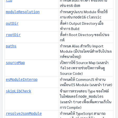
กำหนด Built-in API ที่จะใช้งาน
lib
เช่น
es6
dom
กำหนดรูปแบบ Module ที่จะใช้
moduleResolution
งาน เช่น
node16
classic
ตั้งค่า Output Directory เมื่อ
outDir
ทำการ Build
ตั้งค่า Root Directory ของโปรเจ
rootDir
กต์
กำหนด Alias สำหรับ Import
paths
Module (มีประโยชน์สำหรับโปรเจ
กต์ขนาดใหญ่)
เปิดการใช้ Source Map (แนะนำ
sourceMap
เพราะช่วยปิดการค้นดู
false
Source Code)
กำหนดให้ CommonJS ทำงาน
esModuleInterop
เหมือน ES Module (แนะนำ
)
true
ข้ามการตรวจสอบ Type ของไฟล์
skipLibCheck
ในโฟลเดอร์
node_modules
(แนะนำ
เพื่อเพิ่มความเร็วใน
true
การ Compile)
กำหนดให้ TypeScript สามารถ
resolveJsonModule