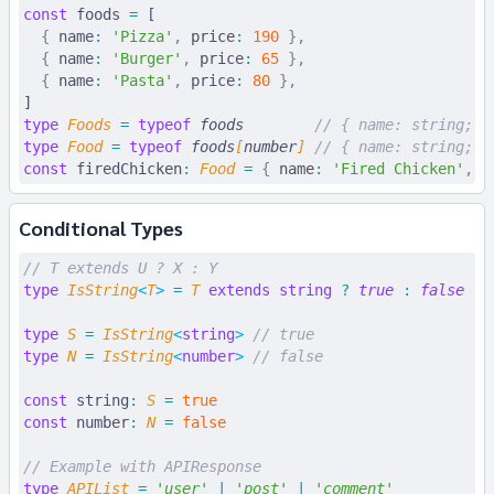
const
 foods
 =
 [
  {
 name
:
 'Pizza'
,
 price
:
 190
 },
  {
 name
:
 'Burger'
,
 price
:
 65
 },
  {
 name
:
 'Pasta'
,
 price
:
 80
 },
]
type
 Foods
 =
 typeof
 foods
        // { name: string; p
type
 Food
 =
 typeof
 foods
[
number
] 
// { name: string; p
const
 firedChicken
:
 Food
 =
 {
 name
:
 'Fired Chicken'
,
 p
Conditional Types
// T extends U ? X : Y
type
 IsString
<
T
>
 =
 T
 extends
 string
 ?
 true
 :
 false
type
 S
 =
 IsString
<
string
>
 // true
type
 N
 =
 IsString
<
number
>
 // false
const
 string
:
 S
 =
 true
const
 number
:
 N
 =
 false
// Example with APIResponse
type
 APIList
 =
 '
user
'
 |
 '
post
'
 |
 '
comment
'