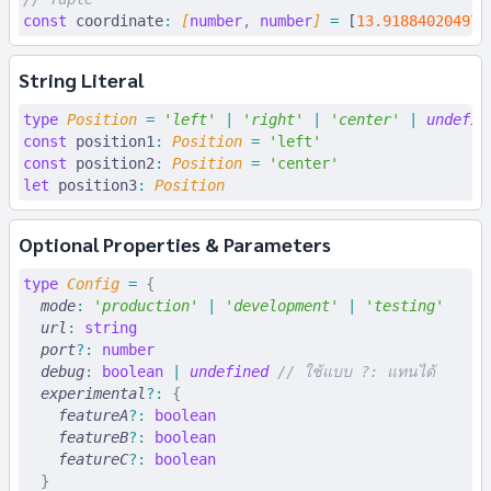
const
 coordinate
:
 [
number
,
 number
] 
=
 [
13.918840204972
String Literal
type
 Position
 =
 '
left
'
 |
 '
right
'
 |
 '
center
'
 |
 undefin
const
 position1
:
 Position
 =
 'left'
const
 position2
:
 Position
 =
 'center'
let
 position3
:
 Position
Optional Properties & Parameters
type
 Config
 =
 {
  mode
:
 '
production
'
 |
 '
development
'
 |
 '
testing
'
  url
:
 string
  port
?:
 number
  debug
:
 boolean
 |
 undefined
 // ใช้แบบ ?: แทนได้
  experimental
?:
 {
    featureA
?:
 boolean
    featureB
?:
 boolean
    featureC
?:
 boolean
  }