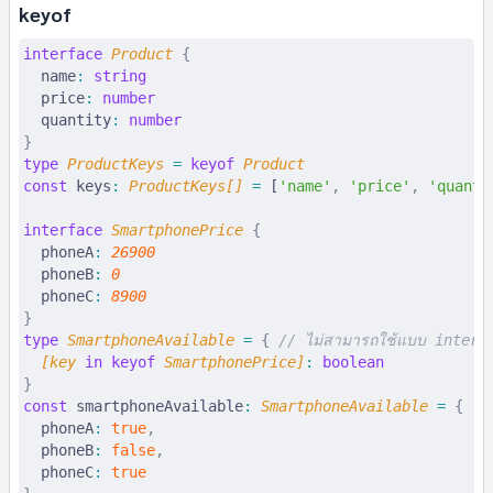
keyof
interface
 Product
 {
  name
:
 string
  price
:
 number
  quantity
:
 number
}
type
 ProductKeys
 =
 keyof
 Product
const
 keys
:
 ProductKeys
[] 
=
 [
'name'
,
 'price'
,
 'quanti
interface
 SmartphonePrice
 {
  phoneA
:
 26900
  phoneB
:
 0
  phoneC
:
 8900
}
type
 SmartphoneAvailable
 =
 {
 // ไม่สามารถใช้แบบ interfa
  [
key
 in
 keyof
 SmartphonePrice
]
:
 boolean
}
const
 smartphoneAvailable
:
 SmartphoneAvailable
 =
 {
  phoneA
:
 true
,
  phoneB
:
 false
,
  phoneC
:
 true