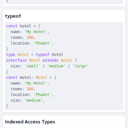
}
typeof
const
 hotel
 =
 {
  name
:
 'My Hotel'
,
  rooms
:
 100
,
  location
:
 'Phuket'
,
}
type
 Hotel
 =
 typeof
 hotel
interface
 Motel
 extends
 Hotel
 {
  size
:
 '
small
'
 |
 '
medium
'
 |
 '
large
'
}
const
 motel
:
 Motel
 =
 {
  name
:
 'My Motel'
,
  rooms
:
 100
,
  location
:
 'Phuket'
,
  size
:
 'medium'
,
}
Indexed Access Types