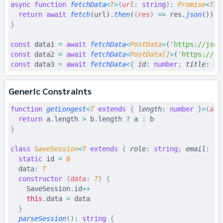
async
 function
 fetchData
<
T
>
(
url
:
 string
)
:
 Promise
<
T
>
 
  return
 await
 fetch
(url)
.
then
(
(
res
)
 =>
 res
.
json
())
}
const
 data1
 =
 await
 fetchData
<
PostData
>
(
'https://json
const
 data2
 =
 await
 fetchData
<
PostData
[]
>
(
'https://js
const
 data3
 =
 await
 fetchData
<
{
 id
:
 number
;
 title
:
 st
Generic Constraints
function
 getLongest
<
T
 extends
 {
 length
:
 number
 }
>
(
a
:
 
  return
 a
.
length
 >
 b
.
length
 ?
 a 
:
 b
}
class
 SaveSession
<
T
 extends
 {
 role
:
 string
;
 email
:
 st
  static
 id
 =
 0
  data
:
 T
  constructor
 (
data
:
 T
)
 {
    SaveSession
.
id
++
    this
.
data 
=
 data
  }
  parseSession
()
:
 string
 {