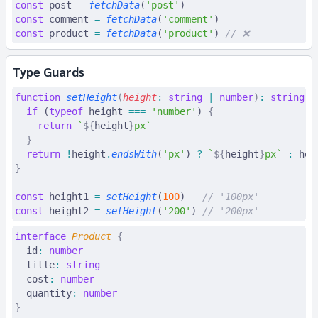
const
 post
 =
 fetchData
(
'post'
)
const
 comment
 =
 fetchData
(
'comment'
)
const
 product
 =
 fetchData
(
'product'
) 
// ❌
Type Guards
function
 setHeight
(
height
:
 string
 |
 number
)
:
 string
 {
  if
 (
typeof
 height 
===
 'number'
) 
{
    return
 `
${
height
}
px`
  }
  return
 !
height
.
endsWith
(
'px'
) 
?
 `
${
height
}
px`
 :
 hei
}
const
 height1
 =
 setHeight
(
100
)   
// '100px'
const
 height2
 =
 setHeight
(
'200'
) 
// '200px'
interface
 Product
 {
  id
:
 number
  title
:
 string
  cost
:
 number
  quantity
:
 number
}