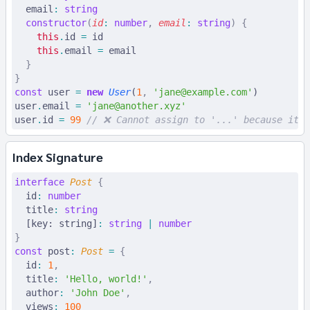
  email
:
 string
  constructor
(
id
:
 number
,
 email
:
 string
)
 {
    this
.
id 
=
 id
    this
.
email 
=
 email
  }
}
const
 user
 =
 new
 User
(
1
,
 '
jane@example.com
'
)
user
.
email 
=
 '
jane@another.xyz
'
user
.
id 
=
 99
 // ❌ Cannot assign to '...' because it i
Index Signature
interface
 Post
 {
  id
:
 number
  title
:
 string
  [key: string]
:
 string
 |
 number
}
const
 post
:
 Post
 =
 {
  id
:
 1
,
  title
:
 'Hello, world!'
,
  author
:
 'John Doe'
,
  views
:
 100