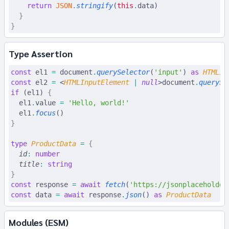
    return
 JSON
.
stringify
(
this
.
data)
  }
}
Type Assertion
const
 el1
 =
 document
.
querySelector
(
'input'
) 
as
 HTMLIn
const
 el2
 =
 <
HTMLInputElement
 |
 null
>document
.
querySe
if
 (el1) 
{
  el1
.
value 
=
 'Hello, world!'
  el1
.
focus
()
}
type
 ProductData
 =
 {
  id
:
 number
  title
:
 string
}
const
 response
 =
 await
 fetch
(
'https://jsonplaceholder
const
 data
 =
 await
 response
.
json
() 
as
 ProductData
Modules (ESM)