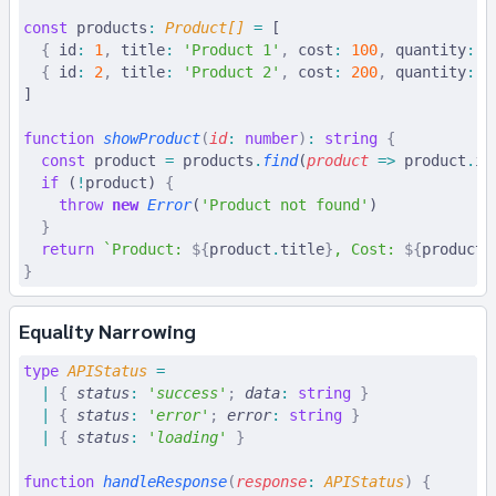
const
 products
:
 Product
[] 
=
 [
  {
 id
:
 1
,
 title
:
 'Product 1'
,
 cost
:
 100
,
 quantity
:
 1
  {
 id
:
 2
,
 title
:
 'Product 2'
,
 cost
:
 200
,
 quantity
:
 5
]
function
 showProduct
(
id
:
 number
)
:
 string
 {
  const
 product
 =
 products
.
find
(
product
 =>
 product
.
id
  if
 (
!
product) 
{
    throw
 new
 Error
(
'Product not found'
)
  }
  return
 `Product: 
${
product
.
title
}
, Cost: 
${
product
.
}
Equality Narrowing
type
 APIStatus
 =
  |
 {
 status
:
 '
success
'
;
 data
:
 string
 }
  |
 {
 status
:
 '
error
'
;
 error
:
 string
 }
  |
 {
 status
:
 '
loading
'
 }
function
 handleResponse
(
response
:
 APIStatus
)
 {