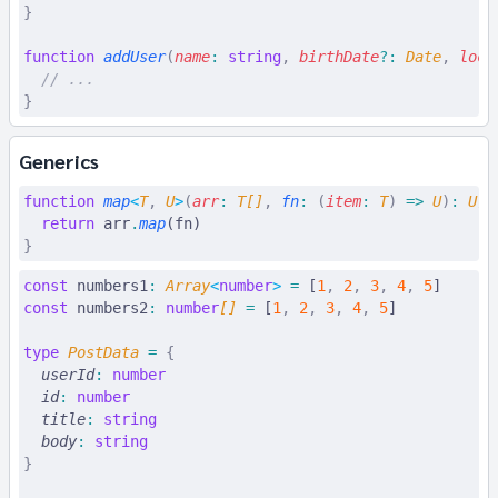
}
function
 addUser
(
name
:
 string
,
 birthDate
?:
 Date
,
 loca
  // ...
}
Generics
function
 map
<
T
,
 U
>
(
arr
:
 T
[]
,
 fn
:
 (
item
:
 T
)
 =>
 U
)
:
 U
[]
  return
 arr
.
map
(fn)
}
const
 numbers1
:
 Array
<
number
>
 =
 [
1
,
 2
,
 3
,
 4
,
 5
]
const
 numbers2
:
 number
[] 
=
 [
1
,
 2
,
 3
,
 4
,
 5
]
type
 PostData
 =
 {
  userId
:
 number
  id
:
 number
  title
:
 string
  body
:
 string
}