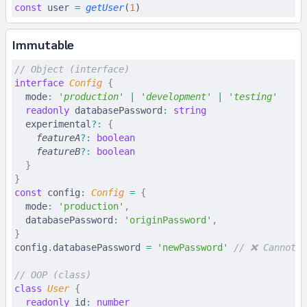
const
 user
 =
 getUser
(
1
)
Immutable
// Object (interface)
interface
 Config
 {
  mode
:
 '
production
'
 |
 '
development
'
 |
 '
testing
'
  readonly
 databasePassword
:
 string
  experimental
?:
 {
    featureA
?:
 boolean
    featureB
?:
 boolean
  }
}
const
 config
:
 Config
 =
 {
  mode
:
 'production'
,
  databasePassword
:
 'originPassword'
,
}
config
.
databasePassword 
=
 'newPassword'
 // ❌ Cannot a
// OOP (class)
class
 User
 {
  readonly
 id
:
 number