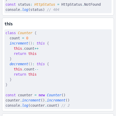
const
 status
:
 HttpStatus
 =
 HttpStatus
.
NotFound
console
.
log
(status) 
// 404
this
class
 Counter
 {
  count
 =
 0
  increment
()
:
 this
 {
    this
.
count
++
    return
 this
  }
  decrement
()
:
 this
 {
    this
.
count
--
    return
 this
  }
}
const
 counter
 =
 new
 Counter
()
counter
.
increment
()
.
increment
()
console
.
log
(counter
.
count) 
// 2