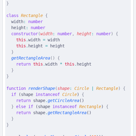
}
class
 Rectangle
 {
  width
:
 number
  height
:
 number
  constructor
(
width
:
 number
,
 height
:
 number
)
 {
    this
.
width 
=
 width
    this
.
height 
=
 height
  }
  getRectangleArea
()
 {
    return
 this
.
width 
*
 this
.
height
  }
}
function
 renderShape
(
shape
:
 Circle
 |
 Rectangle
)
 {
  if
 (shape 
instanceof
 Circle
) 
{
    return
 shape
.
getCircleArea
()
  }
 else
 if
 (shape 
instanceof
 Rectangle
) 
{
    return
 shape
.
getRectangleArea
()
  }
}