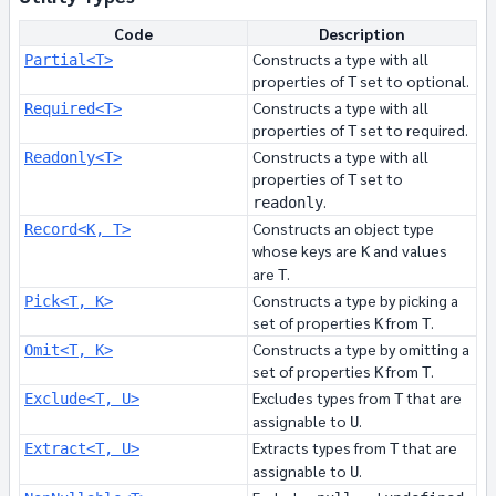
Code
Description
Constructs a type with all
Partial<T>
properties of
set to optional.
T
Constructs a type with all
Required<T>
properties of
set to required.
T
Constructs a type with all
Readonly<T>
properties of
set to
T
.
readonly
Constructs an object type
Record<K, T>
whose keys are
and values
K
are
.
T
Constructs a type by picking a
Pick<T, K>
set of properties
from
.
K
T
Constructs a type by omitting a
Omit<T, K>
set of properties
from
.
K
T
Excludes types from
that are
Exclude<T, U>
T
assignable to
.
U
Extracts types from
that are
Extract<T, U>
T
assignable to
.
U