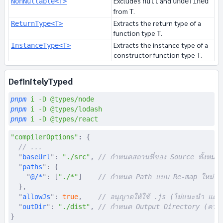
Excludes
and
NonNullable<T>
null
undefined
from
.
T
Extracts the return type of a
ReturnType<T>
function type
.
T
Extracts the instance type of a
InstanceType<T>
constructor function type
.
T
DefinitelyTyped
pnpm
 i
 -D
 @types/node
pnpm
 i
 -D
 @types/lodash
pnpm
 i
 -D
 @types/react
"compilerOptions"
: 
{
  // ...
  "
baseUrl
"
:
 "./src"
,
 // กำหนดสถานที่ของ Source ทั้งหมด
  "
paths
"
:
 {
    "
@/*
"
:
 [
"./*"
]
    // กำหนด Path แบบ Re-map ใหม่ ทำใ
  },
  "
allowJs
"
:
 true
,
    // อนุญาตให้ใช้ .js (ไม่แนะนำ แต่ใช้กร
  "
outDir
"
:
 "./dist"
,
 // กำหนด Output Directory (ควร
}