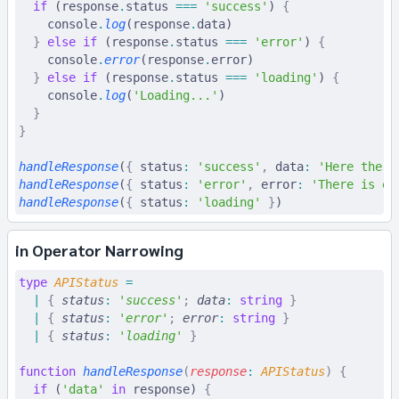
  if
 (response
.
status 
===
 'success'
) 
{
    console
.
log
(response
.
data)
  }
 else
 if
 (response
.
status 
===
 'error'
) 
{
    console
.
error
(response
.
error)
  }
 else
 if
 (response
.
status 
===
 'loading'
) 
{
    console
.
log
(
'Loading...'
)
  }
}
handleResponse
(
{
 status
:
 'success'
,
 data
:
 'Here the d
handleResponse
(
{
 status
:
 'error'
,
 error
:
 'There is er
handleResponse
(
{
 status
:
 'loading'
 }
)
in Operator Narrowing
type
 APIStatus
 =
  |
 {
 status
:
 '
success
'
;
 data
:
 string
 }
  |
 {
 status
:
 '
error
'
;
 error
:
 string
 }
  |
 {
 status
:
 '
loading
'
 }
function
 handleResponse
(
response
:
 APIStatus
)
 {
  if
 (
'data'
 in
 response) 
{