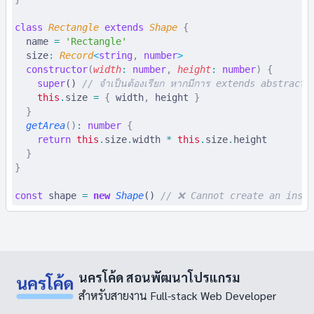
class
 Rectangle
 extends
 Shape
 {
  name
 =
 'Rectangle'
  size
:
 Record
<
string
,
 number
>
  constructor
(
width
:
 number
,
 height
:
 number
)
 {
    super
() 
// จำเป็นต้องเรียก หากมีการ extends abstract
    this
.
size 
=
 {
 width
,
 height 
}
  }
  getArea
()
:
 number
 {
    return
 this
.
size
.
width 
*
 this
.
size
.
height
  }
}
const
 shape
 =
 new
 Shape
() 
// ❌ Cannot create an insta
นครโค้ด สอนพัฒนาโปรแกรม
สำหรับสายงาน Full-stack Web Developer