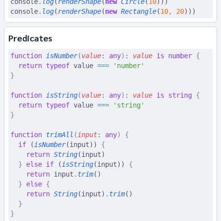
console
.
log
(
renderShape
(
new
 Circle
(
10
)))
console
.
log
(
renderShape
(
new
 Rectangle
(
10
,
 20
)))
Predicates
function
 isNumber
(
value
:
 any
)
:
 value
 is
 number
 {
  return
 typeof
 value 
===
 'number'
}
function
 isString
(
value
:
 any
)
:
 value
 is
 string
 {
  return
 typeof
 value 
===
 'string'
}
function
 trimAll
(
input
:
 any
)
 {
  if
 (
isNumber
(input)) 
{
    return
 String
(input)
  }
 else
 if
 (
isString
(input)) 
{
    return
 input
.
trim
()
  }
 else
 {
    return
 String
(input)
.
trim
()
  }
}