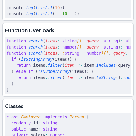
console
.
log
(
trimAll
(
10
))
console
.
log
(
trimAll
(
'  10  '
))
Function Overloads
function
 search
(
items
:
 string
[]
,
 query
:
 string
)
:
 stri
function
 search
(
items
:
 number
[]
,
 query
:
 string
)
:
 numb
function
 search
(
items
:
 (
string
 |
 number
)[]
,
 query
:
 st
  if
 (
isStringArray
(items)) 
{
    return
 items
.
filter
(
item
 =>
 item
.
includes
(query))
  }
 else
 if
 (
isNumberArray
(items)) 
{
    return
 items
.
filter
(
item
 =>
 item
.
toString
()
.
inclu
  }
}
Classes
class
 Employee
 implements
 Person
 {
  readonly
 id
:
 string
  public
 name
:
 string
  private
 salary
:
 number