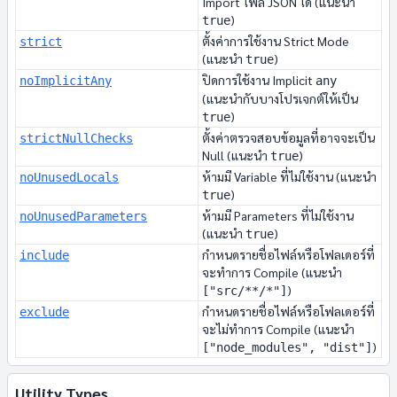
Import ไฟล์ JSON ได้ (แนะนำ
)
true
ตั้งค่าการใช้งาน Strict Mode
strict
(แนะนำ
)
true
ปิดการใช้งาน Implicit
noImplicitAny
any
(แนะนำกับบางโปรเจกต์ให้เป็น
)
true
ตั้งค่าตรวจสอบข้อมูลที่อาจจะเป็น
strictNullChecks
Null (แนะนำ
)
true
ห้ามมี Variable ที่ไม่ใช้งาน (แนะนำ
noUnusedLocals
)
true
ห้ามมี Parameters ที่ไม่ใช้งาน
noUnusedParameters
(แนะนำ
)
true
กำหนดรายชื่อไฟล์หรือโฟลเดอร์ที่
include
จะทำการ Compile (แนะนำ
)
["src/**/*"]
กำหนดรายชื่อไฟล์หรือโฟลเดอร์ที่
exclude
จะไม่ทำการ Compile (แนะนำ
)
["node_modules", "dist"]
Utility Types