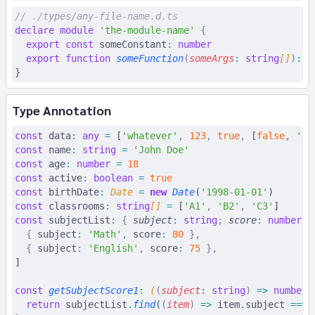
// ./types/any-file-name.d.ts
declare
 module
 'the-module-name'
 {
  export
 const
 someConstant
:
 number
  export
 function
 someFunction
(
someArgs
:
 string
[]
)
:
 P
}
Type Annotation
const
 data
:
 any
 =
 [
'whatever'
,
 123
,
 true
,
 [
false
,
 '12
const
 name
:
 string
 =
 'John Doe'
const
 age
:
 number
 =
 18
const
 active
:
 boolean
 =
 true
const
 birthDate
:
 Date
 =
 new
 Date
(
'1998-01-01'
)
const
 classrooms
:
 string
[] 
=
 [
'A1'
,
 'B2'
,
 'C3'
]
const
 subjectList
:
 {
 subject
:
 string
;
 score
:
 number
 }
  {
 subject
:
 'Math'
,
 score
:
 80
 },
  {
 subject
:
 'English'
,
 score
:
 75
 },
]
const
 getSubjectScore1
:
 (
(
subject
:
 string
)
 =>
 number
)
  return
 subjectList
.
find
(
(
item
)
 =>
 item
.
subject 
===
 